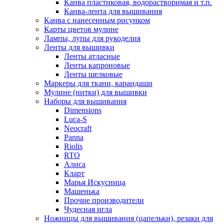
Канва пластиковая, водорастворимая и т.п.
Канва-лента для вышивания
Канва с нанесенным рисунком
Карты цветов мулине
Лампы, лупы для рукоделия
Ленты для вышивки
Ленты атласные
Ленты капроновые
Ленты шелковые
Маркеры для ткани, карандаши
Мулине (нитки) для вышивки
Наборы для вышивания
Dimensions
Luca-S
Neocraft
Panna
Riolis
RTO
Алиса
Кларт
Марья Искусница
Машенька
Прочие производители
Чудесная игла
Ножницы для вышивания (цапельки), резаки для