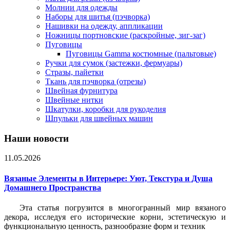
Молнии для одежды
Наборы для шитья (пэчворка)
Нашивки на одежду, аппликации
Ножницы портновские (раскройные, зиг-заг)
Пуговицы
Пуговицы Gamma костюмные (пальтовые)
Ручки для сумок (застежки, фермуары)
Стразы, пайетки
Ткань для пэчворка (отрезы)
Швейная фурнитура
Швейные нитки
Шкатулки, коробки для рукоделия
Шпульки для швейных машин
Наши новости
11.05.2026
Вязаные Элементы в Интерьере: Уют, Текстура и Душа
Домашнего Пространства
Эта статья погрузится в многогранный мир вязаного
декора, исследуя его исторические корни, эстетическую и
функциональную ценность, разнообразие форм и техник