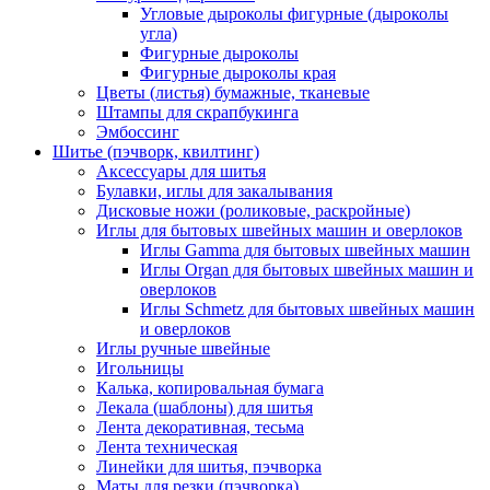
Угловые дыроколы фигурные (дыроколы
угла)
Фигурные дыроколы
Фигурные дыроколы края
Цветы (листья) бумажные, тканевые
Штампы для скрапбукинга
Эмбоссинг
Шитье (пэчворк, квилтинг)
Аксессуары для шитья
Булавки, иглы для закалывания
Дисковые ножи (роликовые, раскройные)
Иглы для бытовых швейных машин и оверлоков
Иглы Gamma для бытовых швейных машин
Иглы Organ для бытовых швейных машин и
оверлоков
Иглы Schmetz для бытовых швейных машин
и оверлоков
Иглы ручные швейные
Игольницы
Калька, копировальная бумага
Лекала (шаблоны) для шитья
Лента декоративная, тесьма
Лента техническая
Линейки для шитья, пэчворка
Маты для резки (пэчворка)