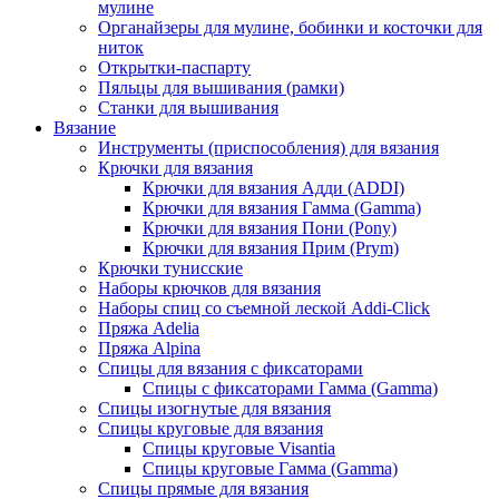
мулине
Органайзеры для мулине, бобинки и косточки для
ниток
Открытки-паспарту
Пяльцы для вышивания (рамки)
Станки для вышивания
Вязание
Инструменты (приспособления) для вязания
Крючки для вязания
Крючки для вязания Адди (ADDI)
Крючки для вязания Гамма (Gamma)
Крючки для вязания Пони (Pony)
Крючки для вязания Прим (Prym)
Крючки тунисские
Наборы крючков для вязания
Наборы спиц со съемной леской Addi-Click
Пряжа Adelia
Пряжа Alpina
Спицы для вязания с фиксаторами
Спицы с фиксаторами Гамма (Gamma)
Спицы изогнутые для вязания
Спицы круговые для вязания
Спицы круговые Visantia
Спицы круговые Гамма (Gamma)
Спицы прямые для вязания