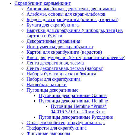
Скрапбукинг, кардмейкинг
Акриловые блоки, держатели для штампов
Альбомы, основы для скрап-альбомов
Брадсы для скрапбукинга (клипсы, скрепки)
Бумага для скрапбукинга
Вырубки для скрабукинга (чипборды, теги) из
картона и бумаги
Декоративные украшения
Инструменты для скрапбукинга
Картон для скрапбукинга (кардсток)
Клей для рукоделия (скотч, пластинки клеевые)
Лента декоративная, тесьма
Лента декоративная, тесьма (наборы)
Наборы бумаги для скрапбукинга
Наборы для скрапбукинга
Наклейки, натирки
Пуговицы декоративные
Пуговицы декоративные Gamma
Пуговицы декоративные Hemline
Пуговицы Hemline *Prints*
04.016.32.01 d=20 мм 3 шт
Пуговицы декоративные Рукоделие
Страз, микробисер, полубусины и т.д.
Трафареты для скрапбукинга
Фигурные дыроколы