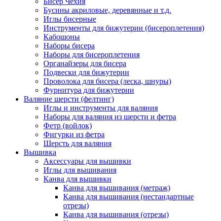
Бисер Чехия
Бусины акриловые, деревянные и т.д.
Иглы бисерные
Инструменты для бижутерии (бисероплетения)
Кабошоны
Наборы бисера
Наборы для бисероплетения
Органайзеры для бисера
Подвески для бижутерии
Проволока для бисера (леска, шнуры)
Фурнитура для бижутерии
Валяние шерсти (фелтинг)
Иглы и инструменты для валяния
Наборы для валяния из шерсти и фетра
Фетр (войлок)
Фигурки из фетра
Шерсть для валяния
Вышивка
Аксессуары для вышивки
Иглы для вышивания
Канва для вышивки
Канва для вышивания (метраж)
Канва для вышивания (нестандартные
отрезы)
Канва для вышивания (отрезы)