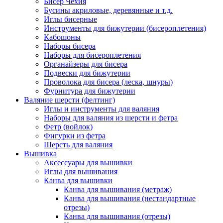
Бисер Чехия
Бусины акриловые, деревянные и т.д.
Иглы бисерные
Инструменты для бижутерии (бисероплетения)
Кабошоны
Наборы бисера
Наборы для бисероплетения
Органайзеры для бисера
Подвески для бижутерии
Проволока для бисера (леска, шнуры)
Фурнитура для бижутерии
Валяние шерсти (фелтинг)
Иглы и инструменты для валяния
Наборы для валяния из шерсти и фетра
Фетр (войлок)
Фигурки из фетра
Шерсть для валяния
Вышивка
Аксессуары для вышивки
Иглы для вышивания
Канва для вышивки
Канва для вышивания (метраж)
Канва для вышивания (нестандартные
отрезы)
Канва для вышивания (отрезы)