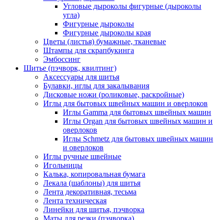
Угловые дыроколы фигурные (дыроколы
угла)
Фигурные дыроколы
Фигурные дыроколы края
Цветы (листья) бумажные, тканевые
Штампы для скрапбукинга
Эмбоссинг
Шитье (пэчворк, квилтинг)
Аксессуары для шитья
Булавки, иглы для закалывания
Дисковые ножи (роликовые, раскройные)
Иглы для бытовых швейных машин и оверлоков
Иглы Gamma для бытовых швейных машин
Иглы Organ для бытовых швейных машин и
оверлоков
Иглы Schmetz для бытовых швейных машин
и оверлоков
Иглы ручные швейные
Игольницы
Калька, копировальная бумага
Лекала (шаблоны) для шитья
Лента декоративная, тесьма
Лента техническая
Линейки для шитья, пэчворка
Маты для резки (пэчворка)