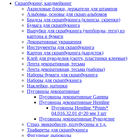
Скрапбукинг, кардмейкинг
Акриловые блоки, держатели для штампов
Альбомы, основы для скрап-альбомов
Брадсы для скрапбукинга (клипсы, скрепки)
Бумага для скрапбукинга
Вырубки для скрабукинга (чипборды, теги) из
картона и бумаги
Декоративные украшения
Инструменты для скрапбукинга
Картон для скрапбукинга (кардсток)
Клей для рукоделия (скотч, пластинки клеевые)
Лента декоративная, тесьма
Лента декоративная, тесьма (наборы)
Наборы бумаги для скрапбукинга
Наборы для скрапбукинга
Наклейки, натирки
Пуговицы декоративные
Пуговицы декоративные Gamma
Пуговицы декоративные Hemline
Пуговицы Hemline *Prints*
04.016.32.01 d=20 мм 3 шт
Пуговицы декоративные Рукоделие
Страз, микробисер, полубусины и т.д.
Трафареты для скрапбукинга
Фигурные дыроколы