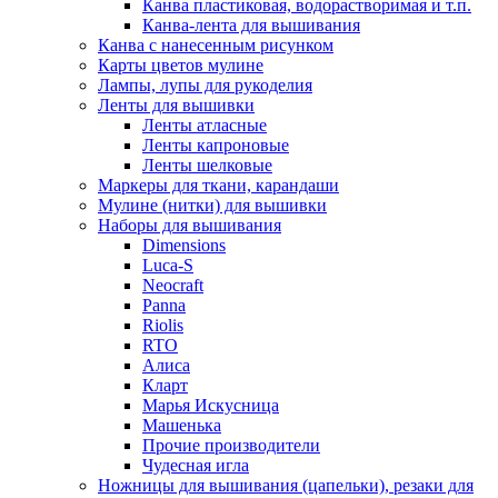
Канва пластиковая, водорастворимая и т.п.
Канва-лента для вышивания
Канва с нанесенным рисунком
Карты цветов мулине
Лампы, лупы для рукоделия
Ленты для вышивки
Ленты атласные
Ленты капроновые
Ленты шелковые
Маркеры для ткани, карандаши
Мулине (нитки) для вышивки
Наборы для вышивания
Dimensions
Luca-S
Neocraft
Panna
Riolis
RTO
Алиса
Кларт
Марья Искусница
Машенька
Прочие производители
Чудесная игла
Ножницы для вышивания (цапельки), резаки для