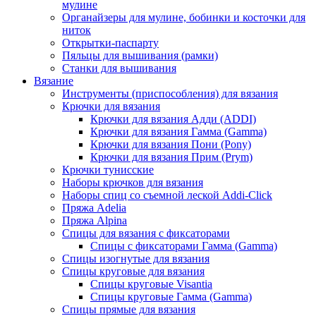
мулине
Органайзеры для мулине, бобинки и косточки для
ниток
Открытки-паспарту
Пяльцы для вышивания (рамки)
Станки для вышивания
Вязание
Инструменты (приспособления) для вязания
Крючки для вязания
Крючки для вязания Адди (ADDI)
Крючки для вязания Гамма (Gamma)
Крючки для вязания Пони (Pony)
Крючки для вязания Прим (Prym)
Крючки тунисские
Наборы крючков для вязания
Наборы спиц со съемной леской Addi-Click
Пряжа Adelia
Пряжа Alpina
Спицы для вязания с фиксаторами
Спицы с фиксаторами Гамма (Gamma)
Спицы изогнутые для вязания
Спицы круговые для вязания
Спицы круговые Visantia
Спицы круговые Гамма (Gamma)
Спицы прямые для вязания