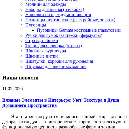
Молнии для одежды
Наборы для шитья (пэчворка)
Нашивки на одежду, аппликации
Ножницы портновские (раскройные, зиг-заг)
Пуговицы
Пуговицы Gamma костюмные (пальтовые)
Ручки для сумок (застежки, фермуары)
Стразы, пайетки
Ткань для пэчворка (отрезы)
Швейная фурнитура
Швейные нитки
Шкатулки, коробки для рукоделия
Шпульки для швейных машин
Наши новости
11.05.2026
Вязаные Элементы в Интерьере: Уют, Текстура и Душа
Домашнего Пространства
Эта статья погрузится в многогранный мир вязаного
декора, исследуя его исторические корни, эстетическую и
функциональную ценность, разнообразие форм и техник