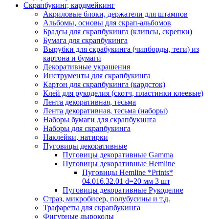
Скрапбукинг, кардмейкинг
Акриловые блоки, держатели для штампов
Альбомы, основы для скрап-альбомов
Брадсы для скрапбукинга (клипсы, скрепки)
Бумага для скрапбукинга
Вырубки для скрабукинга (чипборды, теги) из
картона и бумаги
Декоративные украшения
Инструменты для скрапбукинга
Картон для скрапбукинга (кардсток)
Клей для рукоделия (скотч, пластинки клеевые)
Лента декоративная, тесьма
Лента декоративная, тесьма (наборы)
Наборы бумаги для скрапбукинга
Наборы для скрапбукинга
Наклейки, натирки
Пуговицы декоративные
Пуговицы декоративные Gamma
Пуговицы декоративные Hemline
Пуговицы Hemline *Prints*
04.016.32.01 d=20 мм 3 шт
Пуговицы декоративные Рукоделие
Страз, микробисер, полубусины и т.д.
Трафареты для скрапбукинга
Фигурные дыроколы