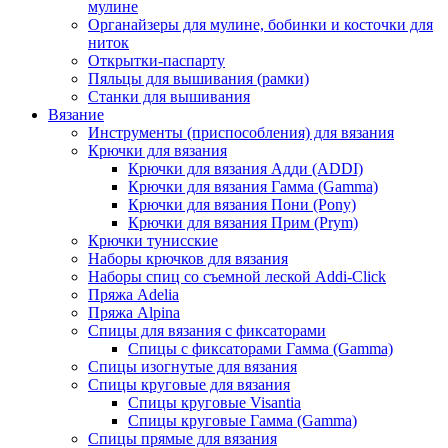
мулине
Органайзеры для мулине, бобинки и косточки для
ниток
Открытки-паспарту
Пяльцы для вышивания (рамки)
Станки для вышивания
Вязание
Инструменты (приспособления) для вязания
Крючки для вязания
Крючки для вязания Адди (ADDI)
Крючки для вязания Гамма (Gamma)
Крючки для вязания Пони (Pony)
Крючки для вязания Прим (Prym)
Крючки тунисские
Наборы крючков для вязания
Наборы спиц со съемной леской Addi-Click
Пряжа Adelia
Пряжа Alpina
Спицы для вязания с фиксаторами
Спицы с фиксаторами Гамма (Gamma)
Спицы изогнутые для вязания
Спицы круговые для вязания
Спицы круговые Visantia
Спицы круговые Гамма (Gamma)
Спицы прямые для вязания