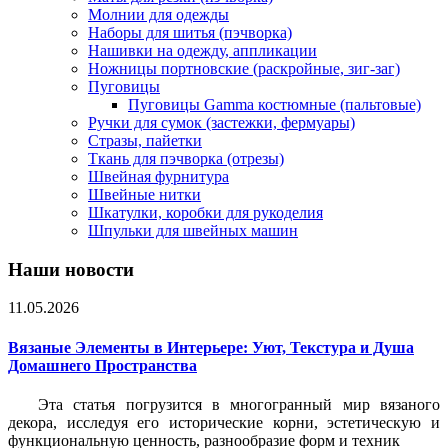
Молнии для одежды
Наборы для шитья (пэчворка)
Нашивки на одежду, аппликации
Ножницы портновские (раскройные, зиг-заг)
Пуговицы
Пуговицы Gamma костюмные (пальтовые)
Ручки для сумок (застежки, фермуары)
Стразы, пайетки
Ткань для пэчворка (отрезы)
Швейная фурнитура
Швейные нитки
Шкатулки, коробки для рукоделия
Шпульки для швейных машин
Наши новости
11.05.2026
Вязаные Элементы в Интерьере: Уют, Текстура и Душа
Домашнего Пространства
Эта статья погрузится в многогранный мир вязаного
декора, исследуя его исторические корни, эстетическую и
функциональную ценность, разнообразие форм и техник