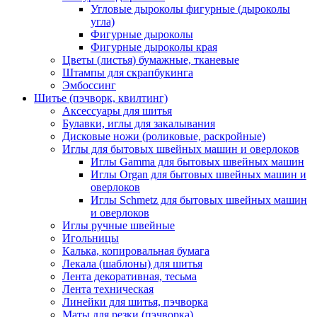
Угловые дыроколы фигурные (дыроколы
угла)
Фигурные дыроколы
Фигурные дыроколы края
Цветы (листья) бумажные, тканевые
Штампы для скрапбукинга
Эмбоссинг
Шитье (пэчворк, квилтинг)
Аксессуары для шитья
Булавки, иглы для закалывания
Дисковые ножи (роликовые, раскройные)
Иглы для бытовых швейных машин и оверлоков
Иглы Gamma для бытовых швейных машин
Иглы Organ для бытовых швейных машин и
оверлоков
Иглы Schmetz для бытовых швейных машин
и оверлоков
Иглы ручные швейные
Игольницы
Калька, копировальная бумага
Лекала (шаблоны) для шитья
Лента декоративная, тесьма
Лента техническая
Линейки для шитья, пэчворка
Маты для резки (пэчворка)