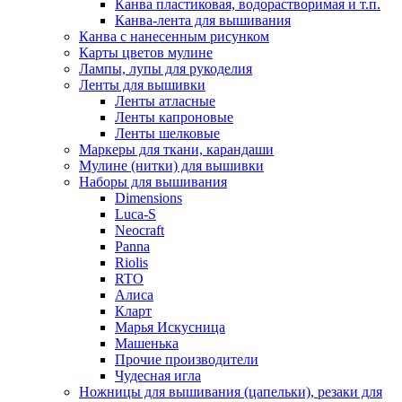
Канва пластиковая, водорастворимая и т.п.
Канва-лента для вышивания
Канва с нанесенным рисунком
Карты цветов мулине
Лампы, лупы для рукоделия
Ленты для вышивки
Ленты атласные
Ленты капроновые
Ленты шелковые
Маркеры для ткани, карандаши
Мулине (нитки) для вышивки
Наборы для вышивания
Dimensions
Luca-S
Neocraft
Panna
Riolis
RTO
Алиса
Кларт
Марья Искусница
Машенька
Прочие производители
Чудесная игла
Ножницы для вышивания (цапельки), резаки для