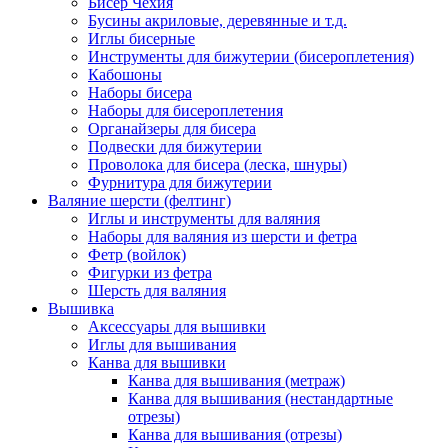
Бисер Чехия
Бусины акриловые, деревянные и т.д.
Иглы бисерные
Инструменты для бижутерии (бисероплетения)
Кабошоны
Наборы бисера
Наборы для бисероплетения
Органайзеры для бисера
Подвески для бижутерии
Проволока для бисера (леска, шнуры)
Фурнитура для бижутерии
Валяние шерсти (фелтинг)
Иглы и инструменты для валяния
Наборы для валяния из шерсти и фетра
Фетр (войлок)
Фигурки из фетра
Шерсть для валяния
Вышивка
Аксессуары для вышивки
Иглы для вышивания
Канва для вышивки
Канва для вышивания (метраж)
Канва для вышивания (нестандартные
отрезы)
Канва для вышивания (отрезы)