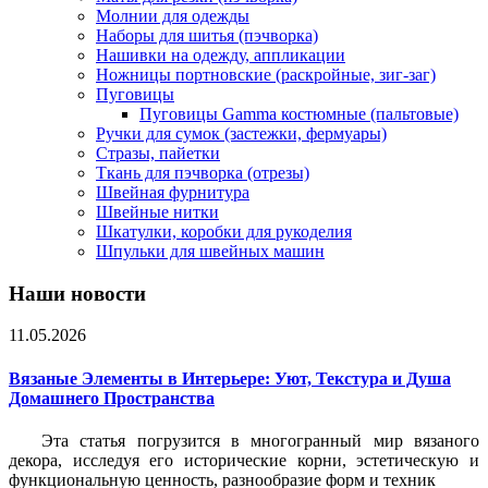
Молнии для одежды
Наборы для шитья (пэчворка)
Нашивки на одежду, аппликации
Ножницы портновские (раскройные, зиг-заг)
Пуговицы
Пуговицы Gamma костюмные (пальтовые)
Ручки для сумок (застежки, фермуары)
Стразы, пайетки
Ткань для пэчворка (отрезы)
Швейная фурнитура
Швейные нитки
Шкатулки, коробки для рукоделия
Шпульки для швейных машин
Наши новости
11.05.2026
Вязаные Элементы в Интерьере: Уют, Текстура и Душа
Домашнего Пространства
Эта статья погрузится в многогранный мир вязаного
декора, исследуя его исторические корни, эстетическую и
функциональную ценность, разнообразие форм и техник