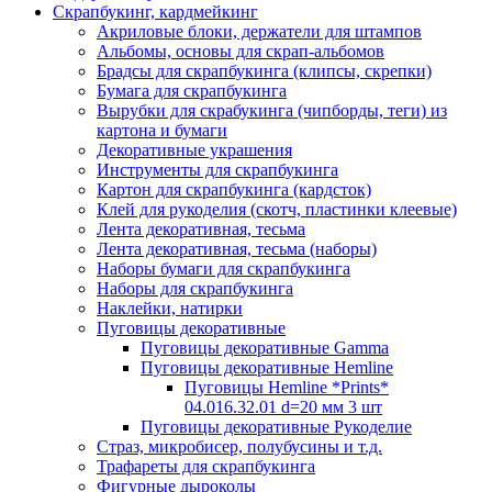
Скрапбукинг, кардмейкинг
Акриловые блоки, держатели для штампов
Альбомы, основы для скрап-альбомов
Брадсы для скрапбукинга (клипсы, скрепки)
Бумага для скрапбукинга
Вырубки для скрабукинга (чипборды, теги) из
картона и бумаги
Декоративные украшения
Инструменты для скрапбукинга
Картон для скрапбукинга (кардсток)
Клей для рукоделия (скотч, пластинки клеевые)
Лента декоративная, тесьма
Лента декоративная, тесьма (наборы)
Наборы бумаги для скрапбукинга
Наборы для скрапбукинга
Наклейки, натирки
Пуговицы декоративные
Пуговицы декоративные Gamma
Пуговицы декоративные Hemline
Пуговицы Hemline *Prints*
04.016.32.01 d=20 мм 3 шт
Пуговицы декоративные Рукоделие
Страз, микробисер, полубусины и т.д.
Трафареты для скрапбукинга
Фигурные дыроколы