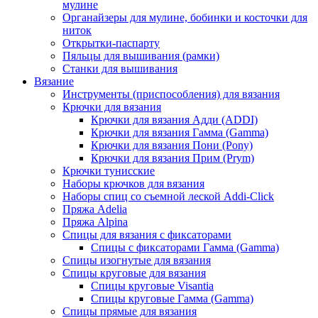
мулине
Органайзеры для мулине, бобинки и косточки для
ниток
Открытки-паспарту
Пяльцы для вышивания (рамки)
Станки для вышивания
Вязание
Инструменты (приспособления) для вязания
Крючки для вязания
Крючки для вязания Адди (ADDI)
Крючки для вязания Гамма (Gamma)
Крючки для вязания Пони (Pony)
Крючки для вязания Прим (Prym)
Крючки тунисские
Наборы крючков для вязания
Наборы спиц со съемной леской Addi-Click
Пряжа Adelia
Пряжа Alpina
Спицы для вязания с фиксаторами
Спицы с фиксаторами Гамма (Gamma)
Спицы изогнутые для вязания
Спицы круговые для вязания
Спицы круговые Visantia
Спицы круговые Гамма (Gamma)
Спицы прямые для вязания