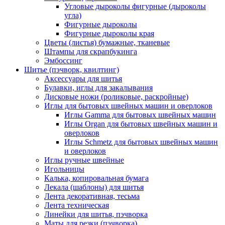
Угловые дыроколы фигурные (дыроколы
угла)
Фигурные дыроколы
Фигурные дыроколы края
Цветы (листья) бумажные, тканевые
Штампы для скрапбукинга
Эмбоссинг
Шитье (пэчворк, квилтинг)
Аксессуары для шитья
Булавки, иглы для закалывания
Дисковые ножи (роликовые, раскройные)
Иглы для бытовых швейных машин и оверлоков
Иглы Gamma для бытовых швейных машин
Иглы Organ для бытовых швейных машин и
оверлоков
Иглы Schmetz для бытовых швейных машин
и оверлоков
Иглы ручные швейные
Игольницы
Калька, копировальная бумага
Лекала (шаблоны) для шитья
Лента декоративная, тесьма
Лента техническая
Линейки для шитья, пэчворка
Маты для резки (пэчворка)