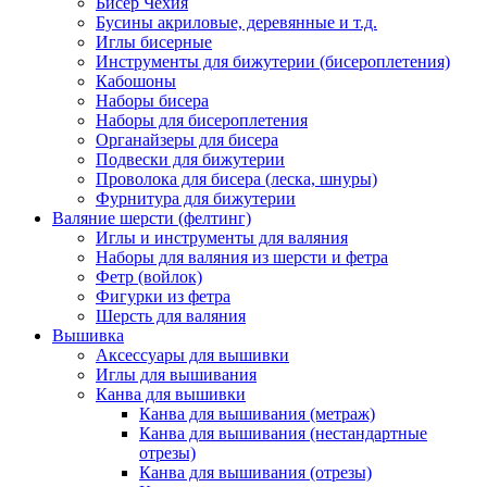
Бисер Чехия
Бусины акриловые, деревянные и т.д.
Иглы бисерные
Инструменты для бижутерии (бисероплетения)
Кабошоны
Наборы бисера
Наборы для бисероплетения
Органайзеры для бисера
Подвески для бижутерии
Проволока для бисера (леска, шнуры)
Фурнитура для бижутерии
Валяние шерсти (фелтинг)
Иглы и инструменты для валяния
Наборы для валяния из шерсти и фетра
Фетр (войлок)
Фигурки из фетра
Шерсть для валяния
Вышивка
Аксессуары для вышивки
Иглы для вышивания
Канва для вышивки
Канва для вышивания (метраж)
Канва для вышивания (нестандартные
отрезы)
Канва для вышивания (отрезы)