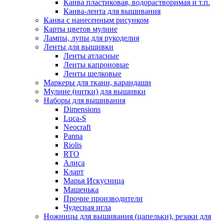
Канва пластиковая, водорастворимая и т.п.
Канва-лента для вышивания
Канва с нанесенным рисунком
Карты цветов мулине
Лампы, лупы для рукоделия
Ленты для вышивки
Ленты атласные
Ленты капроновые
Ленты шелковые
Маркеры для ткани, карандаши
Мулине (нитки) для вышивки
Наборы для вышивания
Dimensions
Luca-S
Neocraft
Panna
Riolis
RTO
Алиса
Кларт
Марья Искусница
Машенька
Прочие производители
Чудесная игла
Ножницы для вышивания (цапельки), резаки для