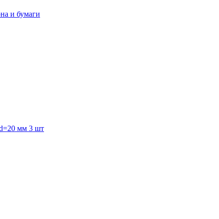
она и бумаги
 d=20 мм 3 шт