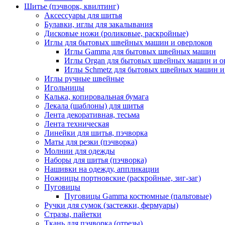
Шитье (пэчворк, квилтинг)
Аксессуары для шитья
Булавки, иглы для закалывания
Дисковые ножи (роликовые, раскройные)
Иглы для бытовых швейных машин и оверлоков
Иглы Gamma для бытовых швейных машин
Иглы Organ для бытовых швейных машин и о
Иглы Schmetz для бытовых швейных машин и
Иглы ручные швейные
Игольницы
Калька, копировальная бумага
Лекала (шаблоны) для шитья
Лента декоративная, тесьма
Лента техническая
Линейки для шитья, пэчворка
Маты для резки (пэчворка)
Молнии для одежды
Наборы для шитья (пэчворка)
Нашивки на одежду, аппликации
Ножницы портновские (раскройные, зиг-заг)
Пуговицы
Пуговицы Gamma костюмные (пальтовые)
Ручки для сумок (застежки, фермуары)
Стразы, пайетки
Ткань для пэчворка (отрезы)