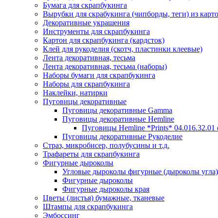
Бумага для скрапбукинга
Вырубки для скрабукинга (чипборды, теги) из карт
Декоративные украшения
Инструменты для скрапбукинга
Картон для скрапбукинга (кардсток)
Клей для рукоделия (скотч, пластинки клеевые)
Лента декоративная, тесьма
Лента декоративная, тесьма (наборы)
Наборы бумаги для скрапбукинга
Наборы для скрапбукинга
Наклейки, натирки
Пуговицы декоративные
Пуговицы декоративные Gamma
Пуговицы декоративные Hemline
Пуговицы Hemline *Prints* 04.016.32.01
Пуговицы декоративные Рукоделие
Страз, микробисер, полубусины и т.д.
Трафареты для скрапбукинга
Фигурные дыроколы
Угловые дыроколы фигурные (дыроколы угла)
Фигурные дыроколы
Фигурные дыроколы края
Цветы (листья) бумажные, тканевые
Штампы для скрапбукинга
Эмбоссинг