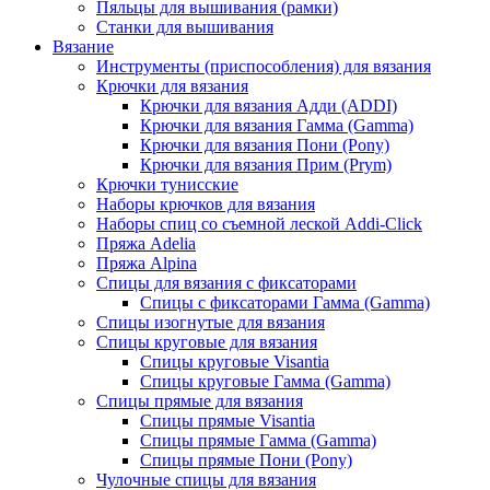
Пяльцы для вышивания (рамки)
Станки для вышивания
Вязание
Инструменты (приспособления) для вязания
Крючки для вязания
Крючки для вязания Адди (ADDI)
Крючки для вязания Гамма (Gamma)
Крючки для вязания Пони (Pony)
Крючки для вязания Прим (Prym)
Крючки тунисские
Наборы крючков для вязания
Наборы спиц со съемной леской Addi-Click
Пряжа Adelia
Пряжа Alpina
Спицы для вязания с фиксаторами
Спицы с фиксаторами Гамма (Gamma)
Спицы изогнутые для вязания
Спицы круговые для вязания
Спицы круговые Visantia
Спицы круговые Гамма (Gamma)
Спицы прямые для вязания
Спицы прямые Visantia
Спицы прямые Гамма (Gamma)
Спицы прямые Пони (Pony)
Чулочные спицы для вязания