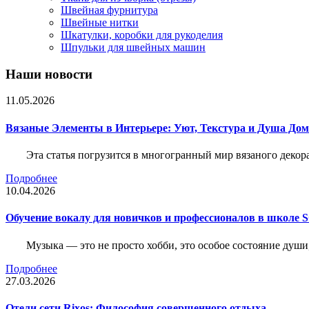
Швейная фурнитура
Швейные нитки
Шкатулки, коробки для рукоделия
Шпульки для швейных машин
Наши новости
11.05.2026
Вязаные Элементы в Интерьере: Уют, Текстура и Душа До
Эта статья погрузится в многогранный мир вязаного декор
Подробнее
10.04.2026
Обучение вокалу для новичков и профессионалов в школе
Музыка — это не просто хобби, это особое состояние души
Подробнее
27.03.2026
Отели сети Rixos: Философия совершенного отдыха