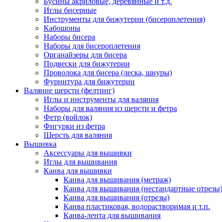
Бусины акриловые, деревянные и т.д.
Иглы бисерные
Инструменты для бижутерии (бисероплетения)
Кабошоны
Наборы бисера
Наборы для бисероплетения
Органайзеры для бисера
Подвески для бижутерии
Проволока для бисера (леска, шнуры)
Фурнитура для бижутерии
Валяние шерсти (фелтинг)
Иглы и инструменты для валяния
Наборы для валяния из шерсти и фетра
Фетр (войлок)
Фигурки из фетра
Шерсть для валяния
Вышивка
Аксессуары для вышивки
Иглы для вышивания
Канва для вышивки
Канва для вышивания (метраж)
Канва для вышивания (нестандартные отрезы
Канва для вышивания (отрезы)
Канва пластиковая, водорастворимая и т.п.
Канва-лента для вышивания