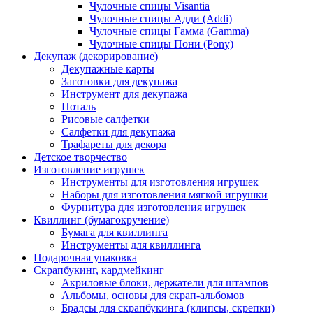
Чулочные спицы Visantia
Чулочные спицы Адди (Addi)
Чулочные спицы Гамма (Gamma)
Чулочные спицы Пони (Pony)
Декупаж (декорирование)
Декупажные карты
Заготовки для декупажа
Инструмент для декупажа
Поталь
Рисовые салфетки
Салфетки для декупажа
Трафареты для декора
Детское творчество
Изготовление игрушек
Инструменты для изготовления игрушек
Наборы для изготовления мягкой игрушки
Фурнитура для изготовления игрушек
Квиллинг (бумагокручение)
Бумага для квиллинга
Инструменты для квиллинга
Подарочная упаковка
Скрапбукинг, кардмейкинг
Акриловые блоки, держатели для штампов
Альбомы, основы для скрап-альбомов
Брадсы для скрапбукинга (клипсы, скрепки)