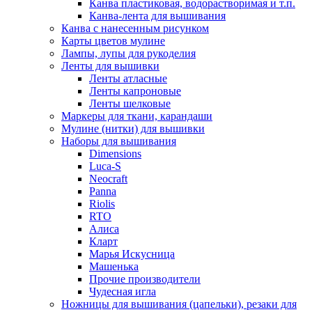
Канва пластиковая, водорастворимая и т.п.
Канва-лента для вышивания
Канва с нанесенным рисунком
Карты цветов мулине
Лампы, лупы для рукоделия
Ленты для вышивки
Ленты атласные
Ленты капроновые
Ленты шелковые
Маркеры для ткани, карандаши
Мулине (нитки) для вышивки
Наборы для вышивания
Dimensions
Luca-S
Neocraft
Panna
Riolis
RTO
Алиса
Кларт
Марья Искусница
Машенька
Прочие производители
Чудесная игла
Ножницы для вышивания (цапельки), резаки для