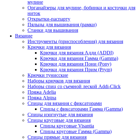
мулине
Органайзеры для мулине, бобинки и косточки для
ниток
Открытки-паспарту
Пяльцы для вышивания (рамки)
Станки для вышивания
Вязание
Инструменты (приспособления) для вязания
Крючки для вязания
Крючки для вязания Адди (ADDI)
Крючки для вязания Гамма (Gamma)
Крючки для вязания Пони (Pony)
Крючки для вязания Прим (Prym)
Крючки тунисские
Наборы крючков для вязания
Наборы спиц со съемной леской Addi-Click
Пряжа Adelia
Пряжа Alpina
Спицы для вязания с фиксаторами
Спицы с фиксаторами Гамма (Gamma)
Спицы изогнутые для вязания
Спицы круговые для вязания
Спицы круговые Visantia
Спицы круговые Гамма (Gamma)
Спицы прямые для вязания