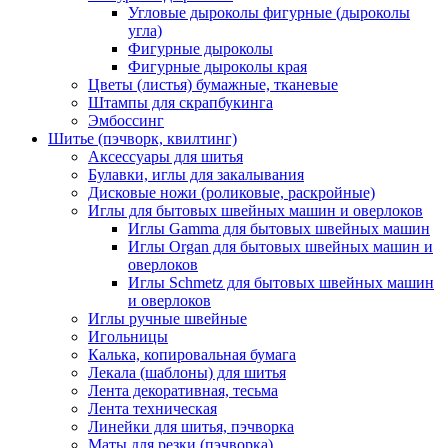
Угловые дыроколы фигурные (дыроколы
угла)
Фигурные дыроколы
Фигурные дыроколы края
Цветы (листья) бумажные, тканевые
Штампы для скрапбукинга
Эмбоссинг
Шитье (пэчворк, квилтинг)
Аксессуары для шитья
Булавки, иглы для закалывания
Дисковые ножи (роликовые, раскройные)
Иглы для бытовых швейных машин и оверлоков
Иглы Gamma для бытовых швейных машин
Иглы Organ для бытовых швейных машин и
оверлоков
Иглы Schmetz для бытовых швейных машин
и оверлоков
Иглы ручные швейные
Игольницы
Калька, копировальная бумага
Лекала (шаблоны) для шитья
Лента декоративная, тесьма
Лента техническая
Линейки для шитья, пэчворка
Маты для резки (пэчворка)