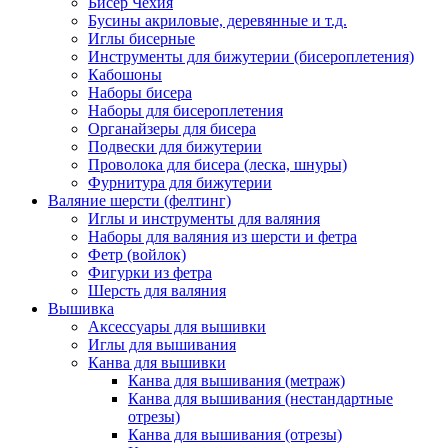
Бисер Чехия
Бусины акриловые, деревянные и т.д.
Иглы бисерные
Инструменты для бижутерии (бисероплетения)
Кабошоны
Наборы бисера
Наборы для бисероплетения
Органайзеры для бисера
Подвески для бижутерии
Проволока для бисера (леска, шнуры)
Фурнитура для бижутерии
Валяние шерсти (фелтинг)
Иглы и инструменты для валяния
Наборы для валяния из шерсти и фетра
Фетр (войлок)
Фигурки из фетра
Шерсть для валяния
Вышивка
Аксессуары для вышивки
Иглы для вышивания
Канва для вышивки
Канва для вышивания (метраж)
Канва для вышивания (нестандартные
отрезы)
Канва для вышивания (отрезы)