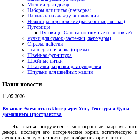
Молнии для одежды
Наборы для шитья (пэчворка)
Нашивки на одежду, аппликации
Ножницы портновские (раскройные, зиг-заг)
Пуговицы
Пуговицы Gamma костюмные (пальтовые)
Ручки для сумок (застежки, фермуары)
Стразы, пайетки
Ткань для пэчворка (отрезы)
Швейная фурнитура
Швейные нитки
Шкатулки, коробки для рукоделия
Шпульки для швейных машин
Наши новости
11.05.2026
Вязаные Элементы в Интерьере: Уют, Текстура и Душа
Домашнего Пространства
Эта статья погрузится в многогранный мир вязаного
декора, исследуя его исторические корни, эстетическую и
функциональную ценность, разнообразие форм и техник