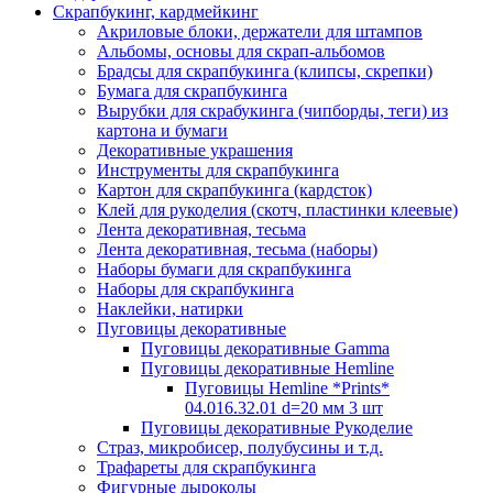
Скрапбукинг, кардмейкинг
Акриловые блоки, держатели для штампов
Альбомы, основы для скрап-альбомов
Брадсы для скрапбукинга (клипсы, скрепки)
Бумага для скрапбукинга
Вырубки для скрабукинга (чипборды, теги) из
картона и бумаги
Декоративные украшения
Инструменты для скрапбукинга
Картон для скрапбукинга (кардсток)
Клей для рукоделия (скотч, пластинки клеевые)
Лента декоративная, тесьма
Лента декоративная, тесьма (наборы)
Наборы бумаги для скрапбукинга
Наборы для скрапбукинга
Наклейки, натирки
Пуговицы декоративные
Пуговицы декоративные Gamma
Пуговицы декоративные Hemline
Пуговицы Hemline *Prints*
04.016.32.01 d=20 мм 3 шт
Пуговицы декоративные Рукоделие
Страз, микробисер, полубусины и т.д.
Трафареты для скрапбукинга
Фигурные дыроколы