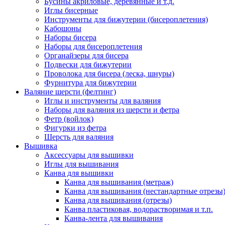
Бусины акриловые, деревянные и т.д.
Иглы бисерные
Инструменты для бижутерии (бисероплетения)
Кабошоны
Наборы бисера
Наборы для бисероплетения
Органайзеры для бисера
Подвески для бижутерии
Проволока для бисера (леска, шнуры)
Фурнитура для бижутерии
Валяние шерсти (фелтинг)
Иглы и инструменты для валяния
Наборы для валяния из шерсти и фетра
Фетр (войлок)
Фигурки из фетра
Шерсть для валяния
Вышивка
Аксессуары для вышивки
Иглы для вышивания
Канва для вышивки
Канва для вышивания (метраж)
Канва для вышивания (нестандартные отрезы
Канва для вышивания (отрезы)
Канва пластиковая, водорастворимая и т.п.
Канва-лента для вышивания