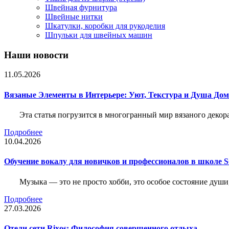
Швейная фурнитура
Швейные нитки
Шкатулки, коробки для рукоделия
Шпульки для швейных машин
Наши новости
11.05.2026
Вязаные Элементы в Интерьере: Уют, Текстура и Душа До
Эта статья погрузится в многогранный мир вязаного декор
Подробнее
10.04.2026
Обучение вокалу для новичков и профессионалов в школе
Музыка — это не просто хобби, это особое состояние души
Подробнее
27.03.2026
Отели сети Rixos: Философия совершенного отдыха