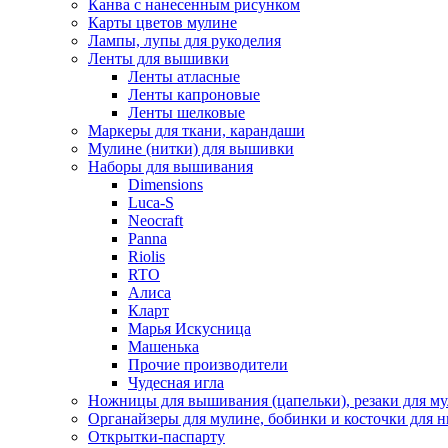
Канва с нанесенным рисунком
Карты цветов мулине
Лампы, лупы для рукоделия
Ленты для вышивки
Ленты атласные
Ленты капроновые
Ленты шелковые
Маркеры для ткани, карандаши
Мулине (нитки) для вышивки
Наборы для вышивания
Dimensions
Luca-S
Neocraft
Panna
Riolis
RTO
Алиса
Кларт
Марья Искусница
Машенька
Прочие производители
Чудесная игла
Ножницы для вышивания (цапельки), резаки для м
Органайзеры для мулине, бобинки и косточки для н
Открытки-паспарту