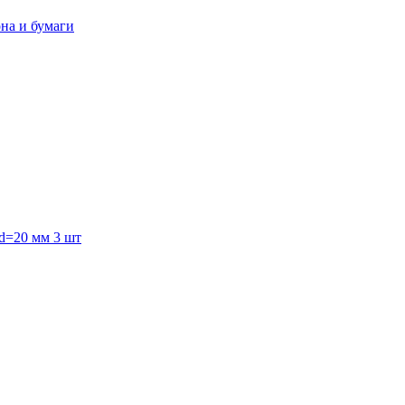
она и бумаги
 d=20 мм 3 шт