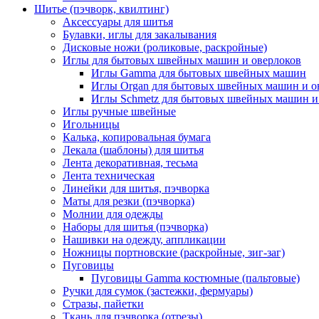
Шитье (пэчворк, квилтинг)
Аксессуары для шитья
Булавки, иглы для закалывания
Дисковые ножи (роликовые, раскройные)
Иглы для бытовых швейных машин и оверлоков
Иглы Gamma для бытовых швейных машин
Иглы Organ для бытовых швейных машин и о
Иглы Schmetz для бытовых швейных машин и
Иглы ручные швейные
Игольницы
Калька, копировальная бумага
Лекала (шаблоны) для шитья
Лента декоративная, тесьма
Лента техническая
Линейки для шитья, пэчворка
Маты для резки (пэчворка)
Молнии для одежды
Наборы для шитья (пэчворка)
Нашивки на одежду, аппликации
Ножницы портновские (раскройные, зиг-заг)
Пуговицы
Пуговицы Gamma костюмные (пальтовые)
Ручки для сумок (застежки, фермуары)
Стразы, пайетки
Ткань для пэчворка (отрезы)