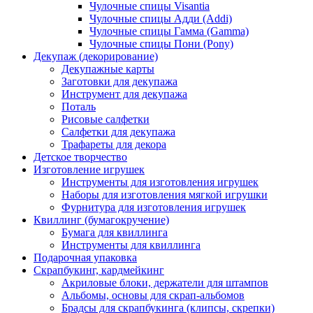
Чулочные спицы Visantia
Чулочные спицы Адди (Addi)
Чулочные спицы Гамма (Gamma)
Чулочные спицы Пони (Pony)
Декупаж (декорирование)
Декупажные карты
Заготовки для декупажа
Инструмент для декупажа
Поталь
Рисовые салфетки
Салфетки для декупажа
Трафареты для декора
Детское творчество
Изготовление игрушек
Инструменты для изготовления игрушек
Наборы для изготовления мягкой игрушки
Фурнитура для изготовления игрушек
Квиллинг (бумагокручение)
Бумага для квиллинга
Инструменты для квиллинга
Подарочная упаковка
Скрапбукинг, кардмейкинг
Акриловые блоки, держатели для штампов
Альбомы, основы для скрап-альбомов
Брадсы для скрапбукинга (клипсы, скрепки)