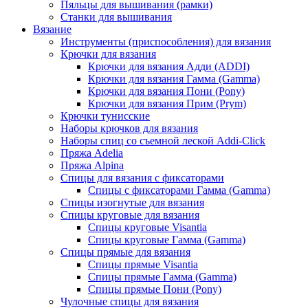
Пяльцы для вышивания (рамки)
Станки для вышивания
Вязание
Инструменты (приспособления) для вязания
Крючки для вязания
Крючки для вязания Адди (ADDI)
Крючки для вязания Гамма (Gamma)
Крючки для вязания Пони (Pony)
Крючки для вязания Прим (Prym)
Крючки тунисские
Наборы крючков для вязания
Наборы спиц со съемной леской Addi-Click
Пряжа Adelia
Пряжа Alpina
Спицы для вязания с фиксаторами
Спицы с фиксаторами Гамма (Gamma)
Спицы изогнутые для вязания
Спицы круговые для вязания
Спицы круговые Visantia
Спицы круговые Гамма (Gamma)
Спицы прямые для вязания
Спицы прямые Visantia
Спицы прямые Гамма (Gamma)
Спицы прямые Пони (Pony)
Чулочные спицы для вязания