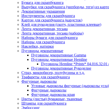
Бумага для скрапбукинга
Вырубки для скрабукинга (чипборды, теги) из карт
Декоративные украшения
Инструменты для скрапбукинга
Картон для скрапбукинга (кардсток)
Клей для рукоделия (скотч, пластинки клеевые)
Лента декоративная, тесьма
Лента декоративная, тесьма (наборы)
Наборы бумаги для скрапбукинга
Наборы для скрапбукинга
Наклейки, натирки
Пуговицы декоративные
Пуговицы декоративные Gamma
Пуговицы декоративные Hemline
Пуговицы Hemline *Prints* 04.016.32.01
Пуговицы декоративные Рукоделие
Страз, микробисер, полубусины и т.д.
Трафареты для скрапбукинга
Фигурные дыроколы
Угловые дыроколы фигурные (дыроколы угла)
Фигурные дыроколы
Фигурные дыроколы края
Цветы (листья) бумажные, тканевые
Штампы для скрапбукинга
Эмбоссинг