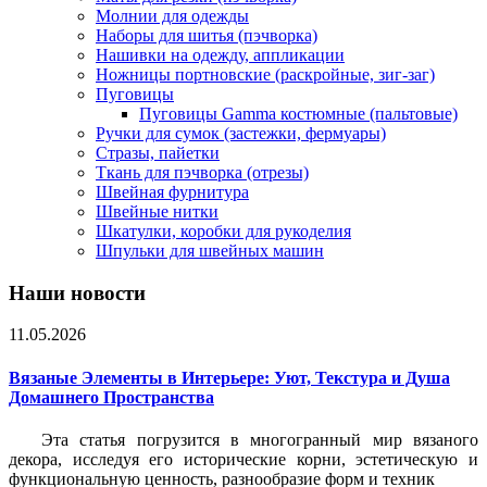
Молнии для одежды
Наборы для шитья (пэчворка)
Нашивки на одежду, аппликации
Ножницы портновские (раскройные, зиг-заг)
Пуговицы
Пуговицы Gamma костюмные (пальтовые)
Ручки для сумок (застежки, фермуары)
Стразы, пайетки
Ткань для пэчворка (отрезы)
Швейная фурнитура
Швейные нитки
Шкатулки, коробки для рукоделия
Шпульки для швейных машин
Наши новости
11.05.2026
Вязаные Элементы в Интерьере: Уют, Текстура и Душа
Домашнего Пространства
Эта статья погрузится в многогранный мир вязаного
декора, исследуя его исторические корни, эстетическую и
функциональную ценность, разнообразие форм и техник