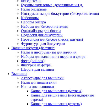
Бисер Чехия
Бусины акриловые, деревянные и т.д.
Иглы бисерные
Инструменты для бижутерии (бисероплетения)
Кабошоны
Наборы бисера
Наборы для бисероплетения
Органайзеры для бисера
Подвески для бижутерии
Проволока для бисера (леска, шнуры)
Фурнитура для бижутерии
Валяние шерсти (фелтинг)
Иглы и инструменты для валяния
Наборы для валяния из шерсти и фетра
Фетр (войлок)
Фигурки из фетра
Шерсть для валяния
Вышивка
Аксессуары для вышивки
Иглы для вышивания
Канва для вышивки
Канва для вышивания (метраж)
Канва для вышивания (нестандартные
отрезы)
Канва для вышивания (отрезы)