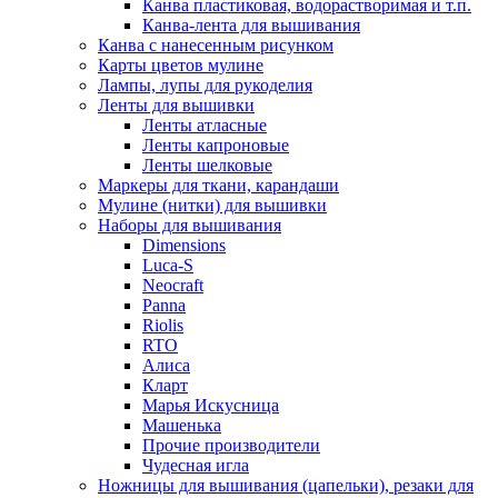
Канва пластиковая, водорастворимая и т.п.
Канва-лента для вышивания
Канва с нанесенным рисунком
Карты цветов мулине
Лампы, лупы для рукоделия
Ленты для вышивки
Ленты атласные
Ленты капроновые
Ленты шелковые
Маркеры для ткани, карандаши
Мулине (нитки) для вышивки
Наборы для вышивания
Dimensions
Luca-S
Neocraft
Panna
Riolis
RTO
Алиса
Кларт
Марья Искусница
Машенька
Прочие производители
Чудесная игла
Ножницы для вышивания (цапельки), резаки для