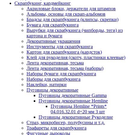
Скрапбукинг, кардмейкинг
Акриловые блоки, держатели для штампов
Альбомы, основы для скрап-альбомов
Брадсы для скрапбукинга (клипсы, скрепки)
Бумага для скрапбукинга
Вырубки для скрабукинга (чипборды, теги) из
картона и бумаги
Декоративные украшения
Инструменты для скрапбукинга
Картон для скрапбукинга (кардсток)
Клей для рукоделия (скотч, пластинки клеевые)
Лента декоративная, тесьма
Лента декоративная, тесьма (наборы)
Наборы бумаги для скрапбукинга
Наборы для скрапбукинга
Наклейки, натирки
Пуговицы декоративные
Пуговицы декоративные Gamma
Пуговицы декоративные Hemline
Пуговицы Hemline *Prints*
04.016.32.01 d=20 мм 3 шт
Пуговицы декоративные Рукоделие
Страз, микробисер, полубусины и т.д.
Трафареты для скрапбукинга
Фигурные дыроколы