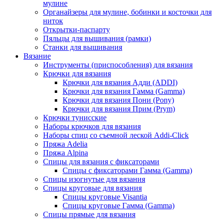
мулине
Органайзеры для мулине, бобинки и косточки для
ниток
Открытки-паспарту
Пяльцы для вышивания (рамки)
Станки для вышивания
Вязание
Инструменты (приспособления) для вязания
Крючки для вязания
Крючки для вязания Адди (ADDI)
Крючки для вязания Гамма (Gamma)
Крючки для вязания Пони (Pony)
Крючки для вязания Прим (Prym)
Крючки тунисские
Наборы крючков для вязания
Наборы спиц со съемной леской Addi-Click
Пряжа Adelia
Пряжа Alpina
Спицы для вязания с фиксаторами
Спицы с фиксаторами Гамма (Gamma)
Спицы изогнутые для вязания
Спицы круговые для вязания
Спицы круговые Visantia
Спицы круговые Гамма (Gamma)
Спицы прямые для вязания