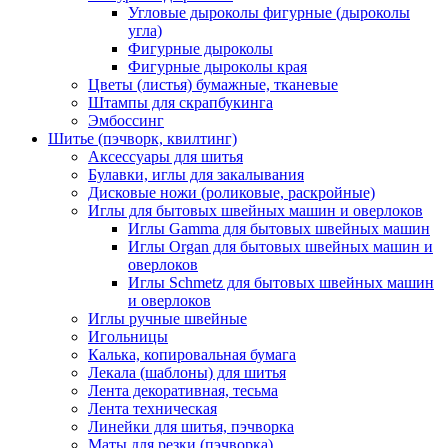
Угловые дыроколы фигурные (дыроколы
угла)
Фигурные дыроколы
Фигурные дыроколы края
Цветы (листья) бумажные, тканевые
Штампы для скрапбукинга
Эмбоссинг
Шитье (пэчворк, квилтинг)
Аксессуары для шитья
Булавки, иглы для закалывания
Дисковые ножи (роликовые, раскройные)
Иглы для бытовых швейных машин и оверлоков
Иглы Gamma для бытовых швейных машин
Иглы Organ для бытовых швейных машин и
оверлоков
Иглы Schmetz для бытовых швейных машин
и оверлоков
Иглы ручные швейные
Игольницы
Калька, копировальная бумага
Лекала (шаблоны) для шитья
Лента декоративная, тесьма
Лента техническая
Линейки для шитья, пэчворка
Маты для резки (пэчворка)