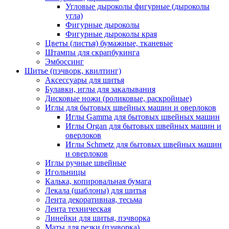
Угловые дыроколы фигурные (дыроколы
угла)
Фигурные дыроколы
Фигурные дыроколы края
Цветы (листья) бумажные, тканевые
Штампы для скрапбукинга
Эмбоссинг
Шитье (пэчворк, квилтинг)
Аксессуары для шитья
Булавки, иглы для закалывания
Дисковые ножи (роликовые, раскройные)
Иглы для бытовых швейных машин и оверлоков
Иглы Gamma для бытовых швейных машин
Иглы Organ для бытовых швейных машин и
оверлоков
Иглы Schmetz для бытовых швейных машин
и оверлоков
Иглы ручные швейные
Игольницы
Калька, копировальная бумага
Лекала (шаблоны) для шитья
Лента декоративная, тесьма
Лента техническая
Линейки для шитья, пэчворка
Маты для резки (пэчворка)