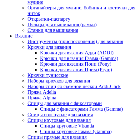
мулине
Органайзеры для мулине, бобинки и косточки для
ниток
Открытки-паспарту
Пяльцы для вышивания (рамки)
Станки для вышивания
Вязание
Инструменты (приспособления) для вязания
Крючки для вязания
Крючки для вязания Адди (ADDI)
Крючки для вязания Гамма (Gamma)
Крючки для вязания Пони (Pony)
Крючки для вязания Прим (Prym)
Крючки тунисские
Наборы крючков для вязания
Наборы спиц со съемной леской Addi-Click
Пряжа Adelia
Пряжа Alpina
Спицы для вязания с фиксаторами
Спицы с фиксаторами Гамма (Gamma)
Спицы изогнутые для вязания
Спицы круговые для вязания
Спицы круговые Visantia
Спицы круговые Гамма (Gamma)
Спицы прямые для вязания