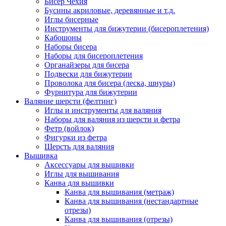
Бисер Чехия
Бусины акриловые, деревянные и т.д.
Иглы бисерные
Инструменты для бижутерии (бисероплетения)
Кабошоны
Наборы бисера
Наборы для бисероплетения
Органайзеры для бисера
Подвески для бижутерии
Проволока для бисера (леска, шнуры)
Фурнитура для бижутерии
Валяние шерсти (фелтинг)
Иглы и инструменты для валяния
Наборы для валяния из шерсти и фетра
Фетр (войлок)
Фигурки из фетра
Шерсть для валяния
Вышивка
Аксессуары для вышивки
Иглы для вышивания
Канва для вышивки
Канва для вышивания (метраж)
Канва для вышивания (нестандартные
отрезы)
Канва для вышивания (отрезы)