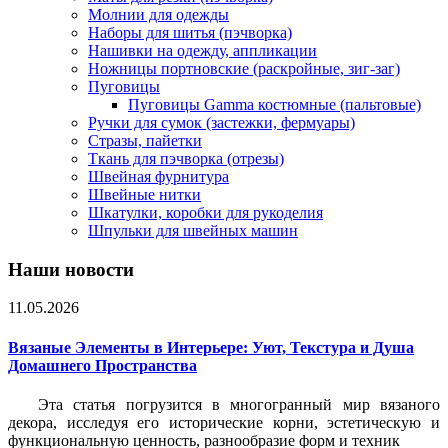
Молнии для одежды
Наборы для шитья (пэчворка)
Нашивки на одежду, аппликации
Ножницы портновские (раскройные, зиг-заг)
Пуговицы
Пуговицы Gamma костюмные (пальтовые)
Ручки для сумок (застежки, фермуары)
Стразы, пайетки
Ткань для пэчворка (отрезы)
Швейная фурнитура
Швейные нитки
Шкатулки, коробки для рукоделия
Шпульки для швейных машин
Наши новости
11.05.2026
Вязаные Элементы в Интерьере: Уют, Текстура и Душа
Домашнего Пространства
Эта статья погрузится в многогранный мир вязаного
декора, исследуя его исторические корни, эстетическую и
функциональную ценность, разнообразие форм и техник