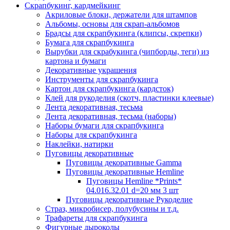
Скрапбукинг, кардмейкинг
Акриловые блоки, держатели для штампов
Альбомы, основы для скрап-альбомов
Брадсы для скрапбукинга (клипсы, скрепки)
Бумага для скрапбукинга
Вырубки для скрабукинга (чипборды, теги) из
картона и бумаги
Декоративные украшения
Инструменты для скрапбукинга
Картон для скрапбукинга (кардсток)
Клей для рукоделия (скотч, пластинки клеевые)
Лента декоративная, тесьма
Лента декоративная, тесьма (наборы)
Наборы бумаги для скрапбукинга
Наборы для скрапбукинга
Наклейки, натирки
Пуговицы декоративные
Пуговицы декоративные Gamma
Пуговицы декоративные Hemline
Пуговицы Hemline *Prints*
04.016.32.01 d=20 мм 3 шт
Пуговицы декоративные Рукоделие
Страз, микробисер, полубусины и т.д.
Трафареты для скрапбукинга
Фигурные дыроколы