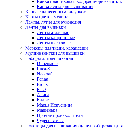
Канва пластиковая, водорастворимая и т.п.
Канва-лента для вышивания
Канва с нанесенным рисунком
Карты цветов мулине
Лампы, лупы для рукоделия
Ленты для вышивки
Ленты атласные
Ленты капроновые
Ленты шелковые
Маркеры для ткани, карандаши
Мулине (нитки) для вышивки
Наборы для вышивания
Dimensions
Luca-S
Neocraft
Panna
Riolis
RTO
Алиса
Кларт
Марья Искусница
Машенька
Прочие производители
Чудесная игла
Ножницы для вышивания (цапельки), резаки для