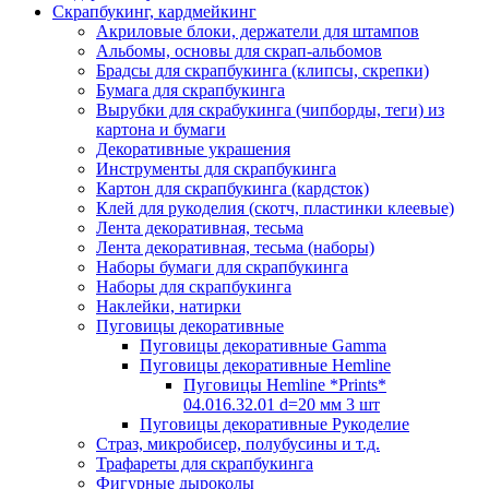
Скрапбукинг, кардмейкинг
Акриловые блоки, держатели для штампов
Альбомы, основы для скрап-альбомов
Брадсы для скрапбукинга (клипсы, скрепки)
Бумага для скрапбукинга
Вырубки для скрабукинга (чипборды, теги) из
картона и бумаги
Декоративные украшения
Инструменты для скрапбукинга
Картон для скрапбукинга (кардсток)
Клей для рукоделия (скотч, пластинки клеевые)
Лента декоративная, тесьма
Лента декоративная, тесьма (наборы)
Наборы бумаги для скрапбукинга
Наборы для скрапбукинга
Наклейки, натирки
Пуговицы декоративные
Пуговицы декоративные Gamma
Пуговицы декоративные Hemline
Пуговицы Hemline *Prints*
04.016.32.01 d=20 мм 3 шт
Пуговицы декоративные Рукоделие
Страз, микробисер, полубусины и т.д.
Трафареты для скрапбукинга
Фигурные дыроколы