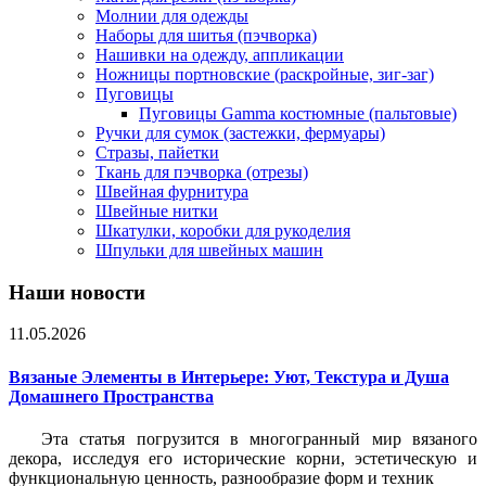
Молнии для одежды
Наборы для шитья (пэчворка)
Нашивки на одежду, аппликации
Ножницы портновские (раскройные, зиг-заг)
Пуговицы
Пуговицы Gamma костюмные (пальтовые)
Ручки для сумок (застежки, фермуары)
Стразы, пайетки
Ткань для пэчворка (отрезы)
Швейная фурнитура
Швейные нитки
Шкатулки, коробки для рукоделия
Шпульки для швейных машин
Наши новости
11.05.2026
Вязаные Элементы в Интерьере: Уют, Текстура и Душа
Домашнего Пространства
Эта статья погрузится в многогранный мир вязаного
декора, исследуя его исторические корни, эстетическую и
функциональную ценность, разнообразие форм и техник