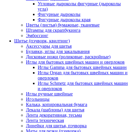
Угловые дыроколы фигурные (дыроколы
угла)
Фигурные дыроколы
Фигурные дыроколы края
Цветы (листья) бумажные, тканевые
Штампы для скрапбукинга
Эмбоссинг
Шитье (пэчворк, квилтинг)
Аксессуары для шитья
Булавки, иглы для закалывания
Дисковые ножи (роликовые, раскройные)
Иглы для бытовых швейных машин и оверлоков
Иглы Gamma для бытовых швейных машин
Иглы Organ для бытовых швейных машин и
оверлоков
Иглы Schmetz для бытовых швейных машин
и оверлоков
Иглы ручные швейные
Игольницы
Калька, копировальная бумага
Лекала (шаблоны) для шитья
Лента декоративная, тесьма
Лента техническая
Линейки для шитья, пэчворка
Маты для резки (пэчворка)