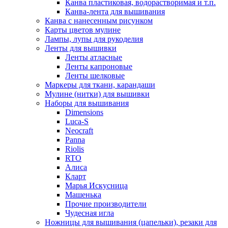
Канва пластиковая, водорастворимая и т.п.
Канва-лента для вышивания
Канва с нанесенным рисунком
Карты цветов мулине
Лампы, лупы для рукоделия
Ленты для вышивки
Ленты атласные
Ленты капроновые
Ленты шелковые
Маркеры для ткани, карандаши
Мулине (нитки) для вышивки
Наборы для вышивания
Dimensions
Luca-S
Neocraft
Panna
Riolis
RTO
Алиса
Кларт
Марья Искусница
Машенька
Прочие производители
Чудесная игла
Ножницы для вышивания (цапельки), резаки для