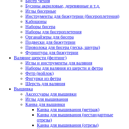
Бисер Чехия
Бусины акриловые, деревянные и т.д.
Иглы бисерные
Инструменты для бижутерии (бисероплетения)
Кабошоны
Наборы бисера
Наборы для бисероплетения
Органайзеры для бисера
Подвески для бижутерии
Проволока для бисера (леска, шнуры)
Фурнитура для бижутерии
Валяние шерсти (фелтинг)
Иглы и инструменты для валяния
Наборы для валяния из шерсти и фетра
Фетр (войлок)
Фигурки из фетра
Шерсть для валяния
Вышивка
Аксессуары для вышивки
Иглы для вышивания
Канва для вышивки
Канва для вышивания (метраж)
Канва для вышивания (нестандартные
отрезы)
Канва для вышивания (отрезы)