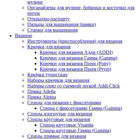
мулине
Органайзеры для мулине, бобинки и косточки для
ниток
Открытки-паспарту
Пяльцы для вышивания (рамки)
Станки для вышивания
Вязание
Инструменты (приспособления) для вязания
Крючки для вязания
Крючки для вязания Адди (ADDI)
Крючки для вязания Гамма (Gamma)
Крючки для вязания Пони (Pony)
Крючки для вязания Прим (Prym)
Крючки тунисские
Наборы крючков для вязания
Наборы спиц со съемной леской Addi-Click
Пряжа Adelia
Пряжа Alpina
Спицы для вязания с фиксаторами
Спицы с фиксаторами Гамма (Gamma)
Спицы изогнутые для вязания
Спицы круговые для вязания
Спицы круговые Visantia
Спицы круговые Гамма (Gamma)
Спицы прямые для вязания