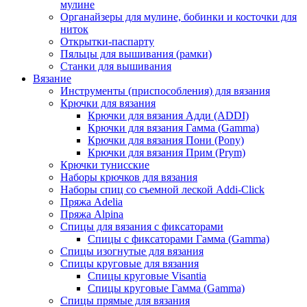
мулине
Органайзеры для мулине, бобинки и косточки для
ниток
Открытки-паспарту
Пяльцы для вышивания (рамки)
Станки для вышивания
Вязание
Инструменты (приспособления) для вязания
Крючки для вязания
Крючки для вязания Адди (ADDI)
Крючки для вязания Гамма (Gamma)
Крючки для вязания Пони (Pony)
Крючки для вязания Прим (Prym)
Крючки тунисские
Наборы крючков для вязания
Наборы спиц со съемной леской Addi-Click
Пряжа Adelia
Пряжа Alpina
Спицы для вязания с фиксаторами
Спицы с фиксаторами Гамма (Gamma)
Спицы изогнутые для вязания
Спицы круговые для вязания
Спицы круговые Visantia
Спицы круговые Гамма (Gamma)
Спицы прямые для вязания