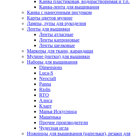
Канва пластиковая, водорастворимая и т.п.
Канва-лента для вышивания
Канва с нанесенным рисунком
Карты цветов мулине
Лампы, лупы для рукоделия
Ленты для вышивки
Ленты атласные
Ленты капроновые
Ленты шелковые
Маркеры для ткани, карандаши
Мулине (нитки) для вышивки
Наборы для вышивания
Dimensions
Luca-S
Neocraft
Panna
Riolis
RTO
Алиса
Кларт
Марья Искусница
Машенька
Прочие производители
Чудесная игла
Ножницы для вышивания (цапельки), резаки для