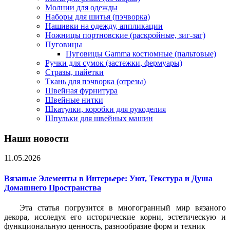
Молнии для одежды
Наборы для шитья (пэчворка)
Нашивки на одежду, аппликации
Ножницы портновские (раскройные, зиг-заг)
Пуговицы
Пуговицы Gamma костюмные (пальтовые)
Ручки для сумок (застежки, фермуары)
Стразы, пайетки
Ткань для пэчворка (отрезы)
Швейная фурнитура
Швейные нитки
Шкатулки, коробки для рукоделия
Шпульки для швейных машин
Наши новости
11.05.2026
Вязаные Элементы в Интерьере: Уют, Текстура и Душа
Домашнего Пространства
Эта статья погрузится в многогранный мир вязаного
декора, исследуя его исторические корни, эстетическую и
функциональную ценность, разнообразие форм и техник