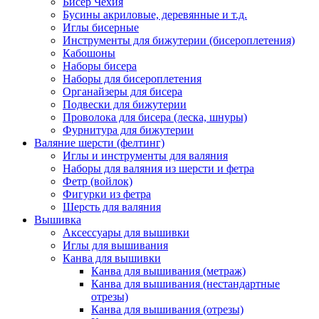
Бисер Чехия
Бусины акриловые, деревянные и т.д.
Иглы бисерные
Инструменты для бижутерии (бисероплетения)
Кабошоны
Наборы бисера
Наборы для бисероплетения
Органайзеры для бисера
Подвески для бижутерии
Проволока для бисера (леска, шнуры)
Фурнитура для бижутерии
Валяние шерсти (фелтинг)
Иглы и инструменты для валяния
Наборы для валяния из шерсти и фетра
Фетр (войлок)
Фигурки из фетра
Шерсть для валяния
Вышивка
Аксессуары для вышивки
Иглы для вышивания
Канва для вышивки
Канва для вышивания (метраж)
Канва для вышивания (нестандартные
отрезы)
Канва для вышивания (отрезы)