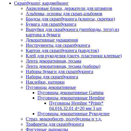
Скрапбукинг, кардмейкинг
Акриловые блоки, держатели для штампов
Альбомы, основы для скрап-альбомов
Брадсы для скрапбукинга (клипсы, скрепки)
Бумага для скрапбукинга
Вырубки для скрабукинга (чипборды, теги) из
картона и бумаги
Декоративные украшения
Инструменты для скрапбукинга
Картон для скрапбукинга (кардсток)
Клей для рукоделия (скотч, пластинки клеевые)
Лента декоративная, тесьма
Лента декоративная, тесьма (наборы)
Наборы бумаги для скрапбукинга
Наборы для скрапбукинга
Наклейки, натирки
Пуговицы декоративные
Пуговицы декоративные Gamma
Пуговицы декоративные Hemline
Пуговицы Hemline *Prints*
04.016.32.01 d=20 мм 3 шт
Пуговицы декоративные Рукоделие
Страз, микробисер, полубусины и т.д.
Трафареты для скрапбукинга
Фигурные дыроколы