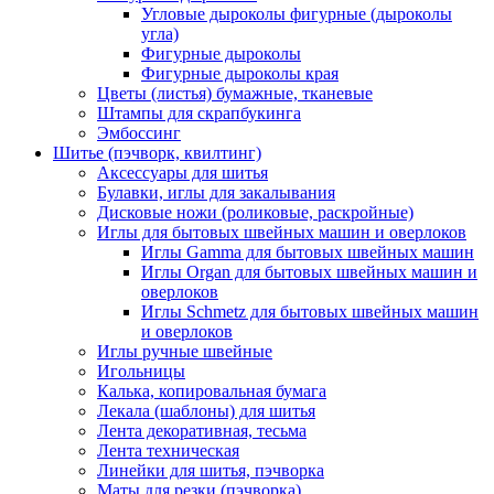
Угловые дыроколы фигурные (дыроколы
угла)
Фигурные дыроколы
Фигурные дыроколы края
Цветы (листья) бумажные, тканевые
Штампы для скрапбукинга
Эмбоссинг
Шитье (пэчворк, квилтинг)
Аксессуары для шитья
Булавки, иглы для закалывания
Дисковые ножи (роликовые, раскройные)
Иглы для бытовых швейных машин и оверлоков
Иглы Gamma для бытовых швейных машин
Иглы Organ для бытовых швейных машин и
оверлоков
Иглы Schmetz для бытовых швейных машин
и оверлоков
Иглы ручные швейные
Игольницы
Калька, копировальная бумага
Лекала (шаблоны) для шитья
Лента декоративная, тесьма
Лента техническая
Линейки для шитья, пэчворка
Маты для резки (пэчворка)