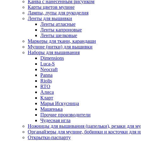
Канва с нанесенным рисунком
Карты цветов мулине
Лампы, лупы для рукоделия
Ленты для вышивки
Ленты атласные
Ленты капроновые
Ленты шелковые
Маркеры для ткани, карандаши
Мулине (нитки) для вышивки
Наборы для вышивания
Dimensions
Luca-S
Neocraft
Panna
Riolis
RTO
Алиса
Кларт
Марья Искусница
Машенька
Прочие производители
Чудесная игла
Ножницы для вышивания (цапельки), резаки для м
Органайзеры для мулине, бобинки и косточки для н
Открытки-паспарту