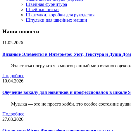
Швейная фурнитура
Швейные нитки
Шкатулки, коробки для рукоделия
Шпульки для швейных машин
Наши новости
11.05.2026
Вязаные Элементы в Интерьере: Уют, Текстура и Душа До
Эта статья погрузится в многогранный мир вязаного декор
Подробнее
10.04.2026
Обучение вокалу для новичков и профессионалов в школе
Музыка — это не просто хобби, это особое состояние души
Подробнее
27.03.2026
Отели сети Rixos: Философия совершенного отдыха