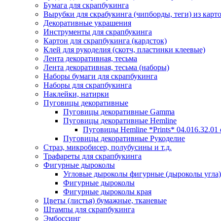
Бумага для скрапбукинга
Вырубки для скрабукинга (чипборды, теги) из карт
Декоративные украшения
Инструменты для скрапбукинга
Картон для скрапбукинга (кардсток)
Клей для рукоделия (скотч, пластинки клеевые)
Лента декоративная, тесьма
Лента декоративная, тесьма (наборы)
Наборы бумаги для скрапбукинга
Наборы для скрапбукинга
Наклейки, натирки
Пуговицы декоративные
Пуговицы декоративные Gamma
Пуговицы декоративные Hemline
Пуговицы Hemline *Prints* 04.016.32.01
Пуговицы декоративные Рукоделие
Страз, микробисер, полубусины и т.д.
Трафареты для скрапбукинга
Фигурные дыроколы
Угловые дыроколы фигурные (дыроколы угла)
Фигурные дыроколы
Фигурные дыроколы края
Цветы (листья) бумажные, тканевые
Штампы для скрапбукинга
Эмбоссинг