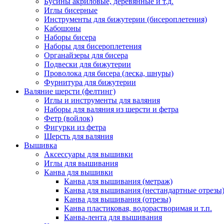
Бусины акриловые, деревянные и т.д.
Иглы бисерные
Инструменты для бижутерии (бисероплетения)
Кабошоны
Наборы бисера
Наборы для бисероплетения
Органайзеры для бисера
Подвески для бижутерии
Проволока для бисера (леска, шнуры)
Фурнитура для бижутерии
Валяние шерсти (фелтинг)
Иглы и инструменты для валяния
Наборы для валяния из шерсти и фетра
Фетр (войлок)
Фигурки из фетра
Шерсть для валяния
Вышивка
Аксессуары для вышивки
Иглы для вышивания
Канва для вышивки
Канва для вышивания (метраж)
Канва для вышивания (нестандартные отрезы
Канва для вышивания (отрезы)
Канва пластиковая, водорастворимая и т.п.
Канва-лента для вышивания