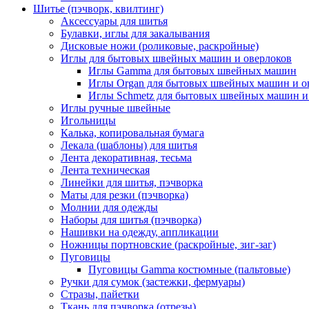
Шитье (пэчворк, квилтинг)
Аксессуары для шитья
Булавки, иглы для закалывания
Дисковые ножи (роликовые, раскройные)
Иглы для бытовых швейных машин и оверлоков
Иглы Gamma для бытовых швейных машин
Иглы Organ для бытовых швейных машин и о
Иглы Schmetz для бытовых швейных машин и
Иглы ручные швейные
Игольницы
Калька, копировальная бумага
Лекала (шаблоны) для шитья
Лента декоративная, тесьма
Лента техническая
Линейки для шитья, пэчворка
Маты для резки (пэчворка)
Молнии для одежды
Наборы для шитья (пэчворка)
Нашивки на одежду, аппликации
Ножницы портновские (раскройные, зиг-заг)
Пуговицы
Пуговицы Gamma костюмные (пальтовые)
Ручки для сумок (застежки, фермуары)
Стразы, пайетки
Ткань для пэчворка (отрезы)