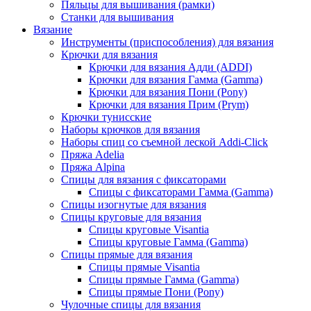
Пяльцы для вышивания (рамки)
Станки для вышивания
Вязание
Инструменты (приспособления) для вязания
Крючки для вязания
Крючки для вязания Адди (ADDI)
Крючки для вязания Гамма (Gamma)
Крючки для вязания Пони (Pony)
Крючки для вязания Прим (Prym)
Крючки тунисские
Наборы крючков для вязания
Наборы спиц со съемной леской Addi-Click
Пряжа Adelia
Пряжа Alpina
Спицы для вязания с фиксаторами
Спицы с фиксаторами Гамма (Gamma)
Спицы изогнутые для вязания
Спицы круговые для вязания
Спицы круговые Visantia
Спицы круговые Гамма (Gamma)
Спицы прямые для вязания
Спицы прямые Visantia
Спицы прямые Гамма (Gamma)
Спицы прямые Пони (Pony)
Чулочные спицы для вязания