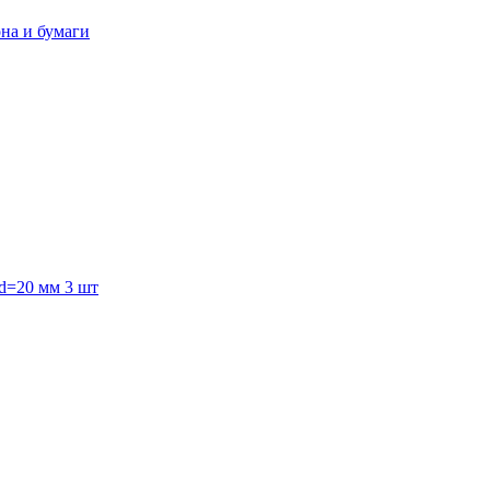
она и бумаги
 d=20 мм 3 шт