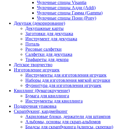
Чулочные спицы Visantia
Чулочные спицы Адди (Addi)
Чулочные спицы Гамма (Gamma)
Чулочные спицы Пони (Pony)
Декупаж (декорирование)
Декупажные карты
Заготовки для декупажа
Инструмент для декупажа
Поталь
Рисовые салфетки
Салфетки для декупажа
Трафареты для декора
Детское творчество
Изготовление игрушек
Инструменты для изготовления игрушек
Наборы для изготовления мягкой игрушки
Фурнитура для изготовления игрушек
Квиллинг (бумагокручение)
Бумага для квиллинга
Инструменты для квиллинга
Подарочная упаковка
Скрапбукинг, кардмейкинг
Акриловые блоки, держатели для штампов
Альбомы, основы для скрап-альбомов
Брадсы для скрапбукинга (клипсы, скрепки)