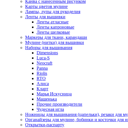
Канва с нанесенным рисунком
Карты цветов мулине
Лампы, лупы для рукоделия
Ленты для вышивки
Ленты атласные
Ленты капроновые
Ленты шелковые
Маркеры для ткани, карандаши
Мулине (нитки) для вышивки
Наборы для вышивания
Dimensions
Luca-S
Neocraft
Panna
Riolis
RTO
Алиса
Кларт
Марья Искусница
Машенька
Прочие производители
Чудесная игла
Ножницы для вышивания (цапельки), резаки для м
Органайзеры для мулине, бобинки и косточки для н
Открытки-паспарту