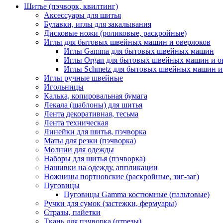
Шитье (пэчворк, квилтинг)
Аксессуары для шитья
Булавки, иглы для закалывания
Дисковые ножи (роликовые, раскройные)
Иглы для бытовых швейных машин и оверлоков
Иглы Gamma для бытовых швейных машин
Иглы Organ для бытовых швейных машин и о
Иглы Schmetz для бытовых швейных машин и
Иглы ручные швейные
Игольницы
Калька, копировальная бумага
Лекала (шаблоны) для шитья
Лента декоративная, тесьма
Лента техническая
Линейки для шитья, пэчворка
Маты для резки (пэчворка)
Молнии для одежды
Наборы для шитья (пэчворка)
Нашивки на одежду, аппликации
Ножницы портновские (раскройные, зиг-заг)
Пуговицы
Пуговицы Gamma костюмные (пальтовые)
Ручки для сумок (застежки, фермуары)
Стразы, пайетки
Ткань для пэчворка (отрезы)