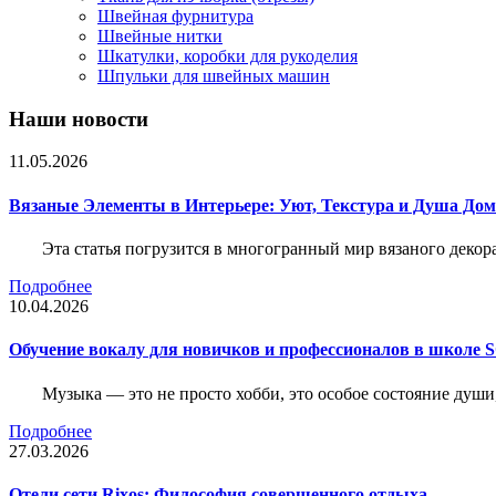
Швейная фурнитура
Швейные нитки
Шкатулки, коробки для рукоделия
Шпульки для швейных машин
Наши новости
11.05.2026
Вязаные Элементы в Интерьере: Уют, Текстура и Душа До
Эта статья погрузится в многогранный мир вязаного декор
Подробнее
10.04.2026
Обучение вокалу для новичков и профессионалов в школе
Музыка — это не просто хобби, это особое состояние души
Подробнее
27.03.2026
Отели сети Rixos: Философия совершенного отдыха