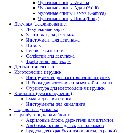
Чулочные спицы Visantia
Чулочные спицы Адди (Addi)
Чулочные спицы Гамма (Gamma)
Чулочные спицы Пони (Pony)
Декупаж (декорирование)
Декупажные карты
Заготовки для декупажа
Инструмент для декупажа
Поталь
Рисовые салфетки
Салфетки для декупажа
Трафареты для декора
Детское творчество
Изготовление игрушек
Инструменты для изготовления игрушек
Наборы для изготовления мягкой игрушки
Фурнитура для изготовления игрушек
Квиллинг (бумагокручение)
Бумага для квиллинга
Инструменты для квиллинга
Подарочная упаковка
Скрапбукинг, кардмейкинг
Акриловые блоки, держатели для штампов
Альбомы, основы для скрап-альбомов
Брадсы для скрапбукинга (клипсы, скрепки)