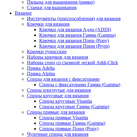
Пяльцы для вышивания (рамки)
Станки для вышивания
Вязание
Инструменты (приспособления) для вязания
Крючки для вязания
Крючки для вязания Адди (ADDI)
Крючки для вязания Гамма (Gamma)
Крючки для вязания Пони (Pony)
Крючки для вязания Прим (Prym)
Крючки тунисские
Наборы крючков для вязания
Наборы спиц со съемной леской Addi-Click
Пряжа Adelia
Пряжа Alpina
Спицы для вязания с фиксаторами
Спицы с фиксаторами Гамма (Gamma)
Спицы изогнутые для вязания
Спицы круговые для вязания
Спицы круговые Visantia
Спицы круговые Гамма (Gamma)
Спицы прямые для вязания
Спицы прямые Visantia
Спицы прямые Гамма (Gamma)
Спицы прямые Пони (Pony)
Чулочные спицы для вязания