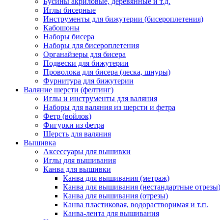
Бусины акриловые, деревянные и т.д.
Иглы бисерные
Инструменты для бижутерии (бисероплетения)
Кабошоны
Наборы бисера
Наборы для бисероплетения
Органайзеры для бисера
Подвески для бижутерии
Проволока для бисера (леска, шнуры)
Фурнитура для бижутерии
Валяние шерсти (фелтинг)
Иглы и инструменты для валяния
Наборы для валяния из шерсти и фетра
Фетр (войлок)
Фигурки из фетра
Шерсть для валяния
Вышивка
Аксессуары для вышивки
Иглы для вышивания
Канва для вышивки
Канва для вышивания (метраж)
Канва для вышивания (нестандартные отрезы
Канва для вышивания (отрезы)
Канва пластиковая, водорастворимая и т.п.
Канва-лента для вышивания