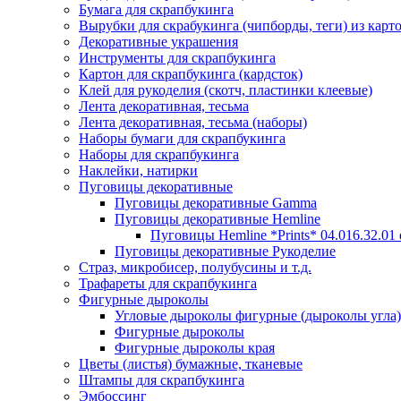
Бумага для скрапбукинга
Вырубки для скрабукинга (чипборды, теги) из карт
Декоративные украшения
Инструменты для скрапбукинга
Картон для скрапбукинга (кардсток)
Клей для рукоделия (скотч, пластинки клеевые)
Лента декоративная, тесьма
Лента декоративная, тесьма (наборы)
Наборы бумаги для скрапбукинга
Наборы для скрапбукинга
Наклейки, натирки
Пуговицы декоративные
Пуговицы декоративные Gamma
Пуговицы декоративные Hemline
Пуговицы Hemline *Prints* 04.016.32.01
Пуговицы декоративные Рукоделие
Страз, микробисер, полубусины и т.д.
Трафареты для скрапбукинга
Фигурные дыроколы
Угловые дыроколы фигурные (дыроколы угла)
Фигурные дыроколы
Фигурные дыроколы края
Цветы (листья) бумажные, тканевые
Штампы для скрапбукинга
Эмбоссинг