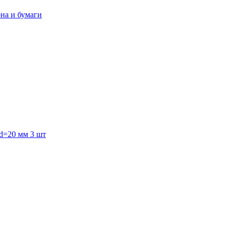
она и бумаги
 d=20 мм 3 шт